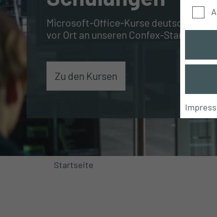
A
Microsoft-Office-Kurse deutschlandwei
vor Ort an unseren Confex-Standorten
Zu den Kursen
Impres
Startseite