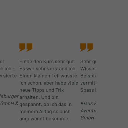
er
Finde den Kurs sehr gut.
Sehr gute Trainer, di
hlich +
Es war sehr verständlich.
Wissen mit anwendb
ersierte
Einen kleinen Teil wusste
Beispielen spieleris
ich schon, aber habe viele
vermitteln. Hat sehr 
neue Tipps und Trix
Spass bereitet.
deburger
erhalten. Und bin
 GmbH &
Klaus K. von Sanofi-
gespannt, ob ich das in
Aventis Deutschland
meinem Alltag so auch
GmbH
angewandt bekomme.