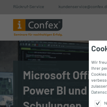
Rückruf-Service
kundenservice@confex.d
Cook
Wir fre
Ihrer p
Microsoft Office
Cookies 
verbess
Power BI und KI
zulasse
Datensc
Schulungen
N