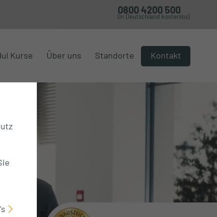
0800 4200 500
(In Deutschland kostenlos)
ul Kurse
Über uns
Standorte
Kontakt
hutz
Sie
's