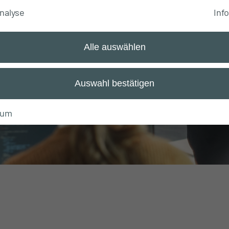
nalyse
Info
t online und
Alle auswählen
Auswahl bestätigen
sum