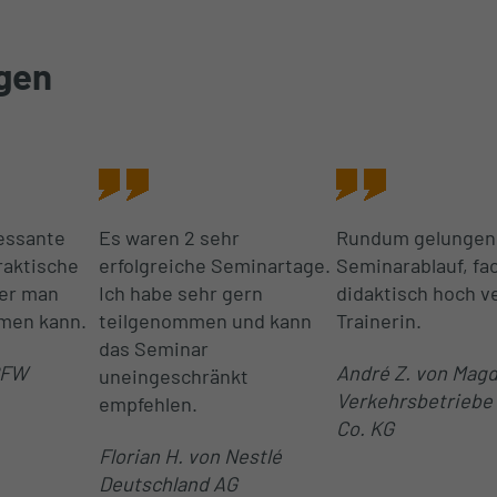
gen
ressante
Es waren 2 sehr
Rundum gelungen
raktische
erfolgreiche Seminartage.
Seminarablauf, fac
der man
Ich habe sehr gern
didaktisch hoch v
men kann.
teilgenommen und kann
Trainerin.
das Seminar
PFW
André Z. von Mag
uneingeschränkt
Verkehrsbetriebe
empfehlen.
Co. KG
Florian H. von Nestlé
Deutschland AG