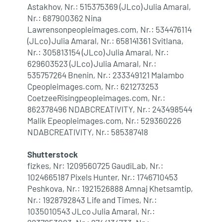
Astakhov, Nr.: 515375369 (JLco) Julia Amaral,
Nr.: 687900362 Nina
Lawrensonpeopleimages.com, Nr.: 534476114
(JLco) Julia Amaral, Nr.: 658141361 Svitlana,
Nr.: 305813154 (JLco) Julia Amaral, Nr.:
629603523 (JLco) Julia Amaral, Nr.:
535757264 Bnenin, Nr.: 233349121 Malambo
Cpeopleimages.com, Nr.: 621273253
CoetzeeRisingpeopleimages.com, Nr.:
862378496 NDABCREATIVITY, Nr.: 243498544
Malik Epeopleimages.com, Nr.: 529360226
NDABCREATIVITY, Nr.: 585387418
Shutterstock
fizkes, Nr: 1209560725 GaudiLab, Nr.:
1024665187 Pixels Hunter, Nr.: 1746710453
Peshkova, Nr.: 1921526888 Amnaj Khetsamtip,
Nr.: 1928792843 Life and Times, Nr.:
1035010543 JLco Julia Amaral, Nr.: