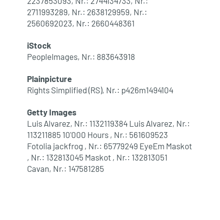
2237853093, Nr.: 2744134733, Nr.:
2711993289, Nr.: 2638129959, Nr.:
2560692023, Nr.: 2660448361
iStock
PeopleImages, Nr.: 883643918
Plainpicture
Rights Simplified (RS), Nr.: p426m1494104
Getty Images
Luis Alvarez, Nr.: 1132119384 Luis Alvarez, Nr.:
113211885 10'000 Hours , Nr.: 561609523
Fotolia jackfrog , Nr.: 65779249 EyeEm Maskot
, Nr.: 132813045 Maskot , Nr.: 132813051
Cavan, Nr.: 147581285