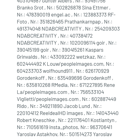
403104987 Günter Albers , Nr.: 93491756
Branko Srot , Nr.: 502826878 Sina Ettmer ,
Nr.: 478390019 engel.ac , Nr.: 123883373 RF-
Foto , Nr.: 351826465 Prathankarnpap , Nr.:
491374048 NDABCREATIVITY , Nr.: 254209303
NDABCREATIVITY , Nr.: 407384172
NDABCREATIVITY , Nr.: 1020096114 goir , Nr.:
390415199 goir , Nr.: 390415261 Kaspars
Grinvalds , Nr.: 433092222 wetzkaz, Nr.:
602444492 K Louw/peopleimages.com, Nr.:
604233703 wolfhound911 , Nr.: 626170929
Gorodenkoff , Nr.: 635499696 Gorodenkoff ,
Nr.: 635810268 RMedia, Nr.: 671227895 Rene
La/peopleimages.com , Nr.: 756533104
Viglietti/peopleimages.com , Nr.: 602887449
Rido , Nr.: 349211890 Jacob Lund , Nr.:
220104112 ReeldealHD images , Nr.: 141043440
Robert Kneschke , Nr.: 221176401 Kostiantyn ,
Nr.: 710561619 insta_photos, Nr.: 963706411
Yaroslav Astakhov, Nr.: 501514273 Yaroslav