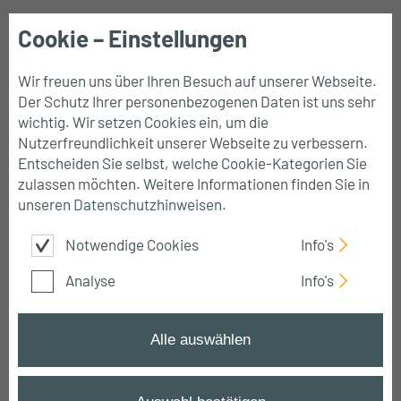
Cookie – Einstellungen
Mobile
Navigation
Wir freuen uns über Ihren Besuch auf unserer Webseite.
Der Schutz Ihrer personenbezogenen Daten ist uns sehr
wichtig. Wir setzen Cookies ein, um die
Nutzerfreundlichkeit unserer Webseite zu verbessern.
Power BI Schulungen
Entscheiden Sie selbst, welche Cookie-Kategorien Sie
zulassen möchten. Weitere Informationen finden Sie in
in Frankfurt
unseren
Datenschutzhinweisen
.
Notwendige Cookies
Info's
Ihr Power BI-Experte in Frankfurt –
maßgeschneiderte Schulungen für alle Level
Analyse
Info's
Alle auswählen
Startseite
➔
Power BI Schulungen
➔
Frankfurt