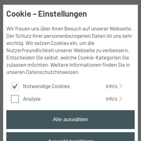
Cookie – Einstellungen
Mobile
Navigation
Wir freuen uns über Ihren Besuch auf unserer Webseite.
Der Schutz Ihrer personenbezogenen Daten ist uns sehr
wichtig. Wir setzen Cookies ein, um die
Nutzerfreundlichkeit unserer Webseite zu verbessern.
Power BI Schulungen
Entscheiden Sie selbst, welche Cookie-Kategorien Sie
zulassen möchten. Weitere Informationen finden Sie in
in Stuttgart
unseren
Datenschutzhinweisen
.
Notwendige Cookies
Info's
Optimieren Sie Ihre Datenanalyse – Power BI-
Kurse direkt in Stuttgart
Analyse
Info's
Alle auswählen
Startseite
➔
Power BI Schulungen
➔
Stuttgart