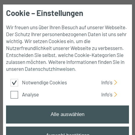
Cookie – Einstellungen
Mobile
Navigation
Wir freuen uns über Ihren Besuch auf unserer Webseite.
Der Schutz Ihrer personenbezogenen Daten ist uns sehr
wichtig. Wir setzen Cookies ein, um die
Nutzerfreundlichkeit unserer Webseite zu verbessern.
Excel VBA (Visual
Entscheiden Sie selbst, welche Cookie-Kategorien Sie
zulassen möchten. Weitere Informationen finden Sie in
Basic for
unseren
Datenschutzhinweisen
.
Notwendige Cookies
Info's
Applications) Kurse
Analyse
Info's
Steigern Sie Ihre Produktivität mit praxisnahen
Excel-VBA-Kursen
Alle auswählen