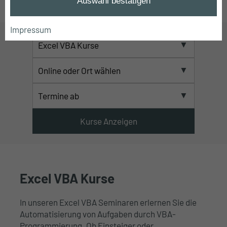
Auswahl bestätigen
Startseite
➔
Excel VBA Kurse
Impressum
Excel VBA Kurse
In unseren Excel VBA Seminaren erlernen Sie die
Automatisierung von Aufgaben durch VBA-
Programmierung. Ob Einsteiger oder