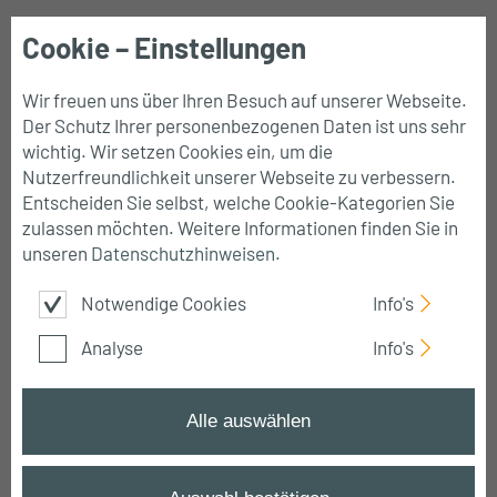
Cookie – Einstellungen
Mobile
Navigation
Wir freuen uns über Ihren Besuch auf unserer Webseite.
Der Schutz Ihrer personenbezogenen Daten ist uns sehr
wichtig. Wir setzen Cookies ein, um die
Nutzerfreundlichkeit unserer Webseite zu verbessern.
Info & Service
Entscheiden Sie selbst, welche Cookie-Kategorien Sie
zulassen möchten. Weitere Informationen finden Sie in
unseren
Datenschutzhinweisen
.
PDF herunterladen
Notwendige Cookies
Info's
Analyse
Info's
Startseite
➔
Über uns
➔
Info & Service
Alle auswählen
Wissenswertes rund um unsere