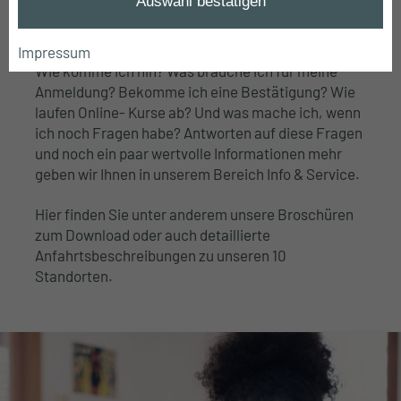
Auswahl bestätigen
Seminare.
Impressum
Wie komme ich hin? Was brauche ich für meine
Anmeldung? Bekomme ich eine Bestätigung? Wie
laufen Online- Kurse ab? Und was mache ich, wenn
ich noch Fragen habe? Antworten auf diese Fragen
und noch ein paar wertvolle Informationen mehr
geben wir Ihnen in unserem Bereich Info & Service.
Hier finden Sie unter anderem unsere Broschüren
zum Download oder auch detaillierte
Anfahrtsbeschreibungen zu unseren 10
Standorten.