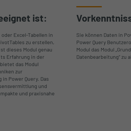
eignet ist:
Vorkenntnis
oder Excel-Tabellen in
Sie können Daten in Po
votTables zu erstellen,
Power Query Benutzerob
 ist dieses Modul genau
Modul das Modul „Grund
its Erfahrung in der
Datenbearbeitung“ zu a
bietet das Modul
hniken zur
 in Power Query. Das
ssensvermittlung und
kompakte und praxisnahe