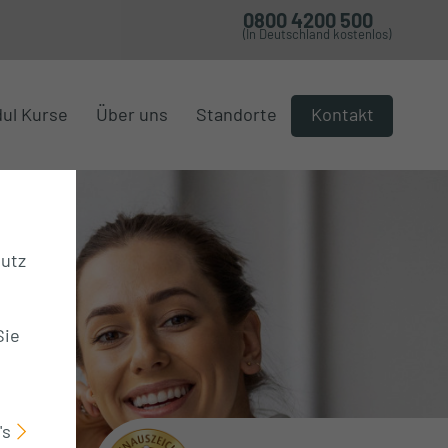
0800 4200 500
(In Deutschland kostenlos)
ul Kurse
Über uns
Standorte
Kontakt
hutz
Sie
's