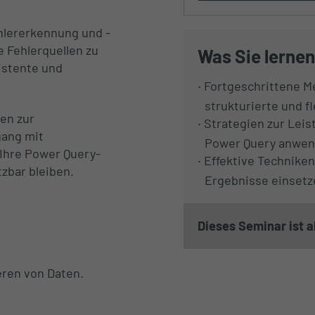
ehlererkennung und -
e Fehlerquellen zu
Was Sie lernen
sistente und
Fortgeschrittene M
strukturierte und f
en zur
Strategien zur Lei
ang mit
Power Query anwe
Ihre Power Query-
Effektive Techniken
tzbar bleiben.
Ergebnisse einsetz
Dieses Seminar ist a
eren von Daten.