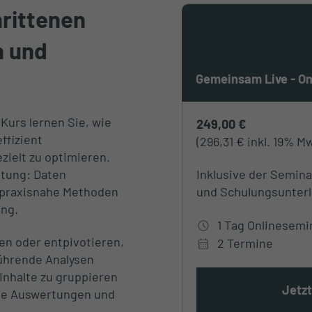
rittenen
n und
Gemeinsam Live - On
Kurs lernen Sie, wie
249,00 €
ffizient
(296,31 € inkl. 19% M
zielt zu optimieren.
itung: Daten
Inklusive der Semin
t praxisnahe Methoden
und Schulungsunterl
ung.
1 Tag Onlinesemin
ren oder entpivotieren,
2 Termine
ührende Analysen
 Inhalte zu gruppieren
Jetz
rte Auswertungen und