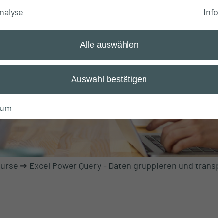
nalyse
Info
erlässig
Alle auswählen
 Ihre Analysen
Auswahl bestätigen
sum
Kurse
➔
Excel Power Query - Daten gruppieren und trans