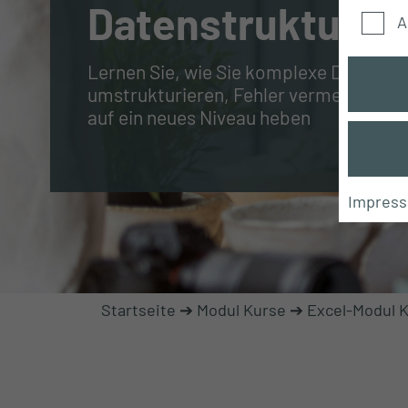
Datenstrukturen
A
Lernen Sie, wie Sie komplexe Daten zuv
umstrukturieren, Fehler vermeiden und
auf ein neues Niveau heben
Impres
Startseite
➔
Modul Kurse
➔
Excel-Modul 