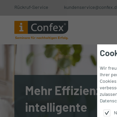
Rückruf-Service
kundenservice@confex.d
Cook
Wir fre
Ihrer p
Cookies 
Mehr Effizienz d
verbess
zulasse
Datensc
intelligente
N