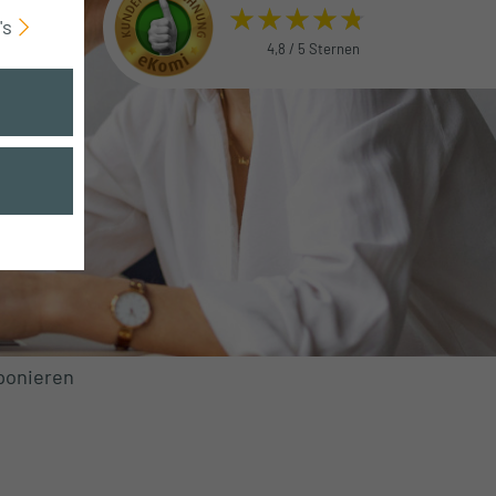
's
4,8 / 5 Sternen
ponieren