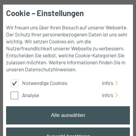
Cookie – Einstellungen
Mobile
Navigation
Wir freuen uns über Ihren Besuch auf unserer Webseite.
Der Schutz Ihrer personenbezogenen Daten ist uns sehr
wichtig. Wir setzen Cookies ein, um die
Nutzerfreundlichkeit unserer Webseite zu verbessern.
KI-Modul-Kurse |
Entscheiden Sie selbst, welche Cookie-Kategorien Sie
zulassen möchten. Weitere Informationen finden Sie in
Online-Schulungen
unseren
Datenschutzhinweisen
.
Notwendige Cookies
Info's
Effizient lernen: KI-Kompetenzen in kompakten
Modulen von Confex
Analyse
Info's
Alle auswählen
Startseite
➔
Modul Kurse
➔
KI Modul Kurse